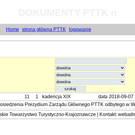
DOKUMENTY PTTK n
Home
strona główna PTTK
logowanie
11
1
kadencja XIX
data 2018-09-07
 posiedzenia Prezydium Zarządu Głównego PTTK odbytego w War
kie Towarzystwo Turystyczno-Krajoznawcze | Kontakt: webadmi