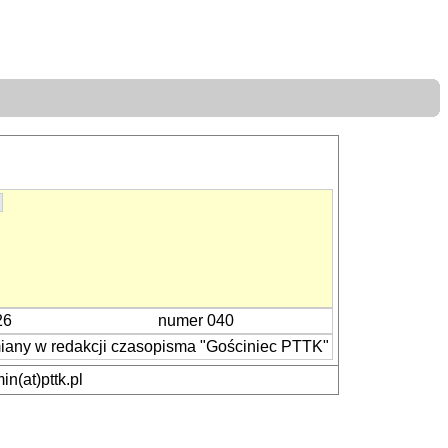
26
numer 040
iany w redakcji czasopisma "Gościniec PTTK"
n(at)pttk.pl