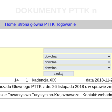
DOKUMENTY PTTK n
Home
strona główna PTTK
logowanie
14
1
kadencja XIX
data 2018-11-
rządu Głównego PTTK z dn. 26 listopada 2018 r. w sprawie zm
kie Towarzystwo Turystyczno-Krajoznawcze | Kontakt: webadmi