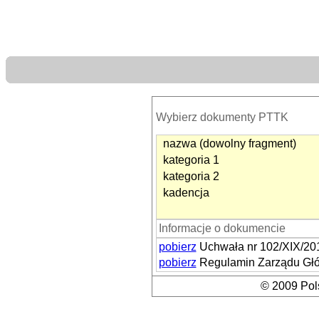
Wybierz dokumenty PTTK
nazwa (dowolny fragment)
kategoria 1
kategoria 2
kadencja
Informacje o dokumencie
pobierz
Uchwała nr 102/XIX/20
pobierz
Regulamin Zarządu Gł
© 2009 Pols