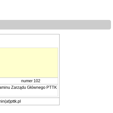
numer 102
ulaminu Zarządu Głównego PTTK
n(at)pttk.pl