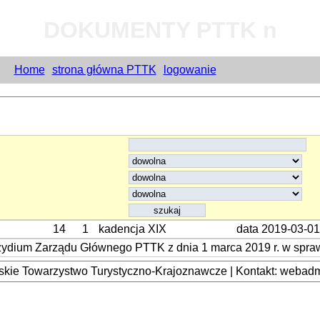
DOKUMENTY PTTK n
Home
strona główna PTTK
logowanie
14
1
kadencja XIX
data 2019-03-01
zydium Zarządu Głównego PTTK z dnia 1 marca 2019 r. w spra
kie Towarzystwo Turystyczno-Krajoznawcze | Kontakt: webadmi