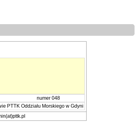
numer 048
wie PTTK Oddziału Morskiego w Gdyni
n(at)pttk.pl