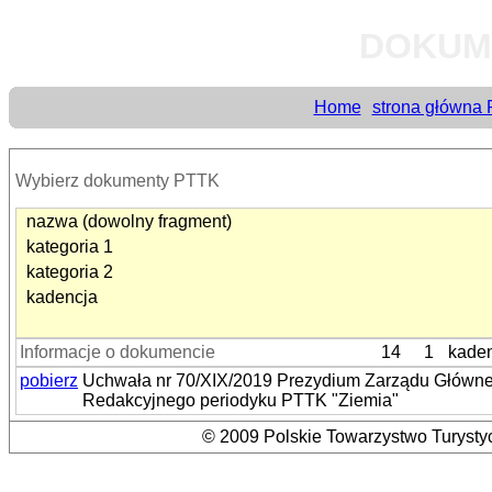
DOKUM
Home
strona główna
Wybierz dokumenty PTTK
nazwa (dowolny fragment)
kategoria 1
kategoria 2
kadencja
Informacje o dokumencie
14
1
kaden
pobierz
Uchwała nr 70/XIX/2019 Prezydium Zarządu Główneg
Redakcyjnego periodyku PTTK "Ziemia"
© 2009 Polskie Towarzystwo Turystyc