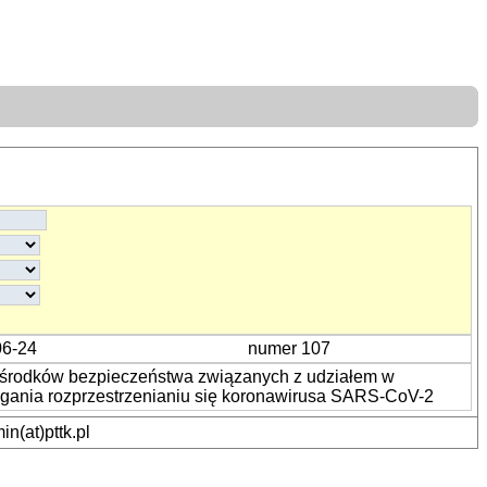
06-24
numer 107
 środków bezpieczeństwa związanych z udziałem w
egania rozprzestrzenianiu się koronawirusa SARS-CoV-2
n(at)pttk.pl