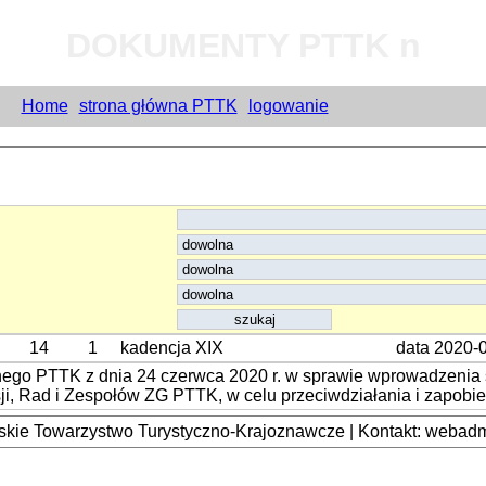
DOKUMENTY PTTK n
Home
strona główna PTTK
logowanie
14
1
kadencja XIX
data 2020-
ego PTTK z dnia 24 czerwca 2020 r. w sprawie wprowadzenia
, Rad i Zespołów ZG PTTK, w celu przeciwdziałania i zapobi
kie Towarzystwo Turystyczno-Krajoznawcze | Kontakt: webadmi