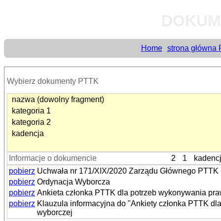
DOKUM
Home
strona główna
Wybierz dokumenty PTTK
nazwa (dowolny fragment)
kategoria 1
kategoria 2
kadencja
Informacje o dokumencie
2
1
kadenc
pobierz
Uchwała nr 171/XIX/2020 Zarządu Głównego PTTK z d
pobierz
Ordynacja Wyborcza
pobierz
Ankieta członka PTTK dla potrzeb wykonywania praw
pobierz
Klauzula informacyjna do "Ankiety członka PTTK dl
wyborczej