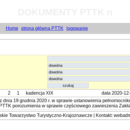
DOKUMENTY PTTK n
Home
strona główna PTTK
logowanie
2
1
kadencja XIX
data 2020-12
dnia 19 grudnia 2020 r. w sprawie ustanowienia pełnomocni
PTTK porozumienia w sprawie częściowego zawieszenia Zakł
kie Towarzystwo Turystyczno-Krajoznawcze | Kontakt: webadmi