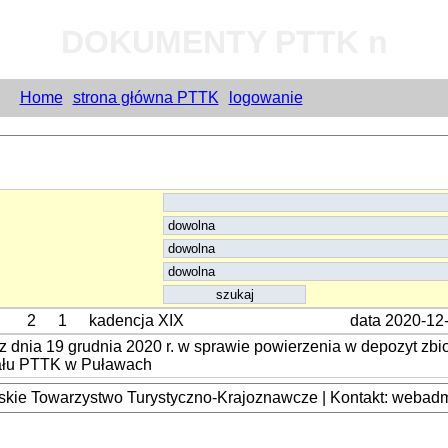
DOKUMENTY PTTK n
Home
strona główna PTTK
logowanie
2
1
kadencja XIX
data 2020-12
 dnia 19 grudnia 2020 r. w sprawie powierzenia w depozyt 
iału PTTK w Puławach
kie Towarzystwo Turystyczno-Krajoznawcze | Kontakt: webadmi