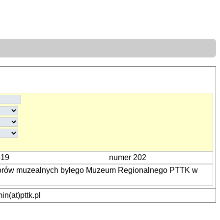
-19
numer 202
zbiorów muzealnych byłego Muzeum Regionalnego PTTK w
n(at)pttk.pl