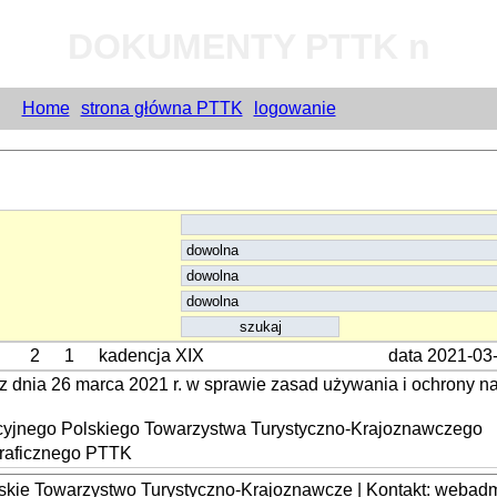
DOKUMENTY PTTK n
Home
strona główna PTTK
logowanie
2
1
kadencja XIX
data 2021-03
dnia 26 marca 2021 r. w sprawie zasad używania i ochrony n
acyjnego Polskiego Towarzystwa Turystyczno-Krajoznawczego
graficznego PTTK
kie Towarzystwo Turystyczno-Krajoznawcze | Kontakt: webadmi