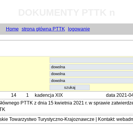
DOKUMENTY PTTK n
Home
strona główna PTTK
logowanie
14
1
kadencja XIX
data 2021-0
ównego PTTK z dnia 15 kwietnia 2021 r. w sprawie zatwierdz
TTK
kie Towarzystwo Turystyczno-Krajoznawcze | Kontakt: webadmi