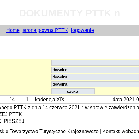
DOKUMENTY PTTK n
Home
strona główna PTTK
logowanie
14
1
kadencja XIX
data 2021-
nego PTTK z dnia 14 czerwca 2021 r. w sprawie zatwierdzeni
ZEJ PTTK
 PIESZEJ
kie Towarzystwo Turystyczno-Krajoznawcze | Kontakt: webadmi