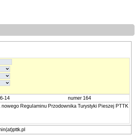
06-14
numer 164
a nowego Regulaminu Przodownika Turystyki Pieszej PTTK
n(at)pttk.pl