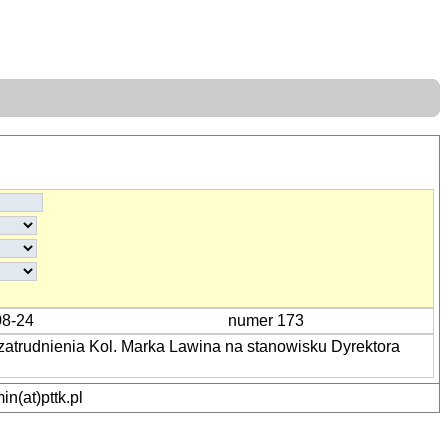
08-24
numer 173
atrudnienia Kol. Marka Lawina na stanowisku Dyrektora
n(at)pttk.pl