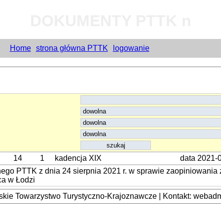
DOKUMENTY PTTK n
Home
strona główna PTTK
logowanie
14
1
kadencja XIX
data 2021-
o PTTK z dnia 24 sierpnia 2021 r. w sprawie zaopiniowania z
ca w Łodzi
kie Towarzystwo Turystyczno-Krajoznawcze | Kontakt: webadmi