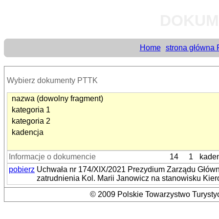
DOKUM
Home
strona główna
Wybierz dokumenty PTTK
nazwa (dowolny fragment)
kategoria 1
kategoria 2
kadencja
Informacje o dokumencie
14
1
kaden
pobierz
Uchwała nr 174/XIX/2021 Prezydium Zarządu Główne
zatrudnienia Kol. Marii Janowicz na stanowisku Kie
© 2009 Polskie Towarzystwo Turystyc