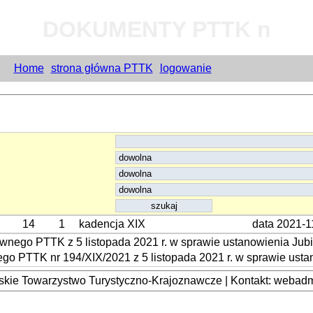
DOKUMENTY PTTK n
Home
strona główna PTTK
logowanie
14
1
kadencja XIX
data 2021-1
nego PTTK z 5 listopada 2021 r. w sprawie ustanowienia Jubil
 PTTK nr 194/XIX/2021 z 5 listopada 2021 r. w sprawie ustan
kie Towarzystwo Turystyczno-Krajoznawcze | Kontakt: webadmi