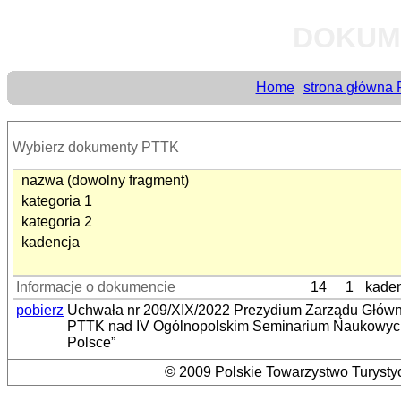
DOKUM
Home
strona główna
Wybierz dokumenty PTTK
nazwa (dowolny fragment)
kategoria 1
kategoria 2
kadencja
Informacje o dokumencie
14
1
kaden
pobierz
Uchwała nr 209/XIX/2022 Prezydium Zarządu Główneg
PTTK nad IV Ogólnopolskim Seminarium Naukowych
Polsce”
© 2009 Polskie Towarzystwo Turystyc