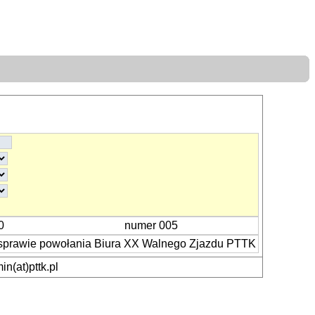
0
numer 005
 sprawie powołania Biura XX Walnego Zjazdu PTTK
n(at)pttk.pl