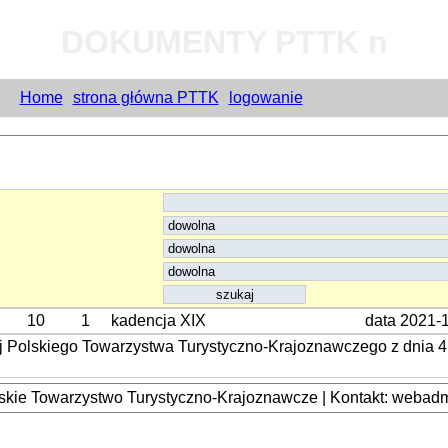
DOKUMENTY PTTK n
Home
strona główna PTTK
logowanie
10
1
kadencja XIX
data 2021-
j Polskiego Towarzystwa Turystyczno-Krajoznawczego z dnia 4
kie Towarzystwo Turystyczno-Krajoznawcze | Kontakt: webadmi