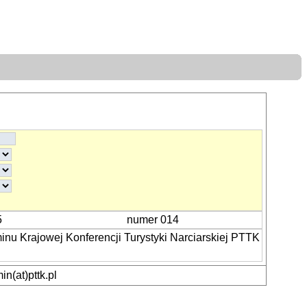
5
numer 014
nu Krajowej Konferencji Turystyki Narciarskiej PTTK
n(at)pttk.pl