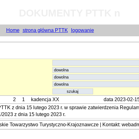
DOKUMENTY PTTK n
Home
strona główna PTTK
logowanie
2
1
kadencja XX
data 2023-02-1
K z dnia 15 lutego 2023 r. w sprawie zatwierdzenia Regulami
2023 z dnia 15 lutego 2023 r.
kie Towarzystwo Turystyczno-Krajoznawcze | Kontakt: webadmi