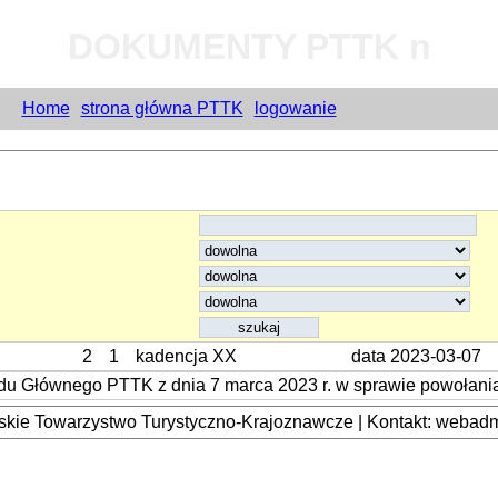
DOKUMENTY PTTK n
Home
strona główna PTTK
logowanie
2
1
kadencja XX
data 2023-03-07
u Głównego PTTK z dnia 7 marca 2023 r. w sprawie powołania 
kie Towarzystwo Turystyczno-Krajoznawcze | Kontakt: webadmi