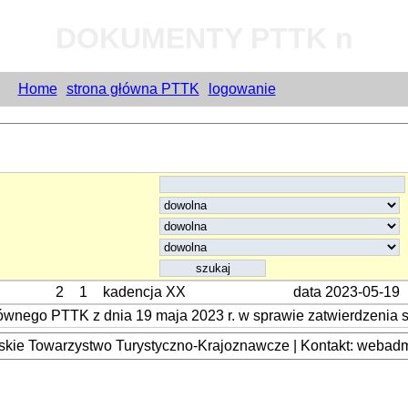
DOKUMENTY PTTK n
Home
strona główna PTTK
logowanie
2
1
kadencja XX
data 2023-05-19
wnego PTTK z dnia 19 maja 2023 r. w sprawie zatwierdzenia s
kie Towarzystwo Turystyczno-Krajoznawcze | Kontakt: webadmi