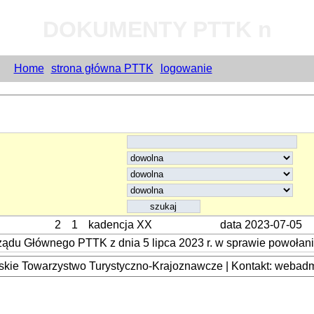
DOKUMENTY PTTK n
Home
strona główna PTTK
logowanie
2
1
kadencja XX
data 2023-07-05
du Głównego PTTK z dnia 5 lipca 2023 r. w sprawie powołania 
kie Towarzystwo Turystyczno-Krajoznawcze | Kontakt: webadmi