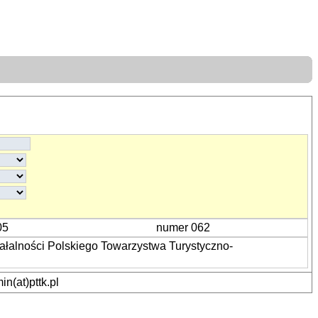
05
numer 062
ałalności Polskiego Towarzystwa Turystyczno-
n(at)pttk.pl