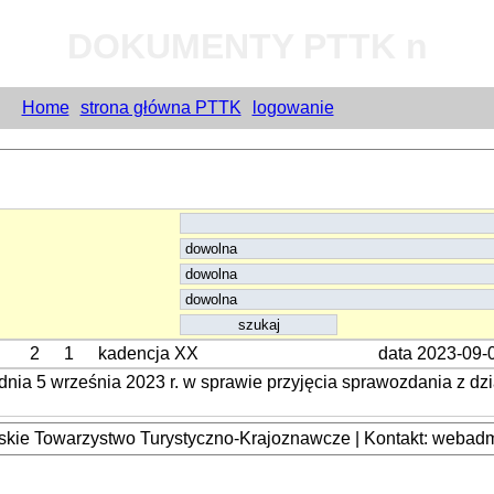
DOKUMENTY PTTK n
Home
strona główna PTTK
logowanie
2
1
kadencja XX
data 2023-09-
a 5 września 2023 r. w sprawie przyjęcia sprawozdania z dzi
kie Towarzystwo Turystyczno-Krajoznawcze | Kontakt: webadmi