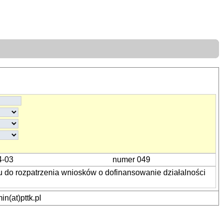
4-03
numer 049
 do rozpatrzenia wniosków o dofinansowanie działalności
n(at)pttk.pl