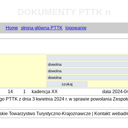
DOKUMENTY PTTK n
Home
strona główna PTTK
logowanie
14
1
kadencja XX
data 2024-0
 PTTK z dnia 3 kwietnia 2024 r. w sprawie powołania Zespołu
kie Towarzystwo Turystyczno-Krajoznawcze | Kontakt: webadmi