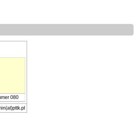
umer 080
n(at)pttk.pl