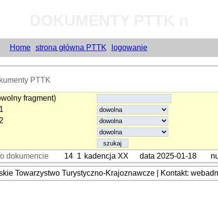
DOKUMENTY PTTK n
Home
strona główna PTTK
logowanie
okumenty PTTK
wolny fragment)
1
2
 o dokumencie
14
1
kadencja XX
data 2025-01-18
n
kie Towarzystwo Turystyczno-Krajoznawcze | Kontakt: webadmi