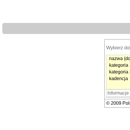
Wybierz d
nazwa (do
kategoria 
kategoria 
kadencja
Informacje
© 2009 Pols