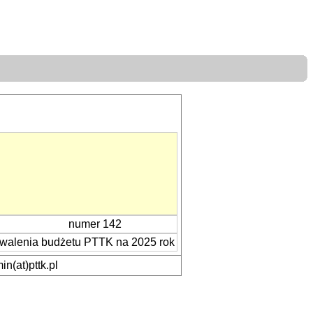
numer 142
hwalenia budżetu PTTK na 2025 rok
n(at)pttk.pl