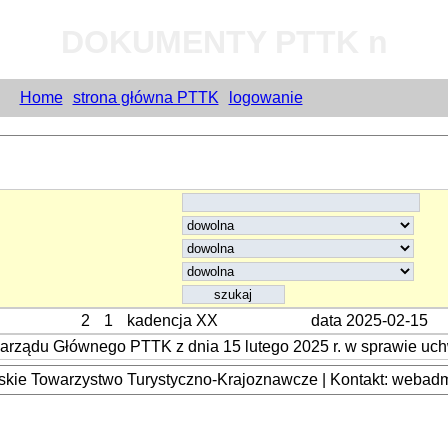
DOKUMENTY PTTK n
Home
strona główna PTTK
logowanie
2
1
kadencja XX
data 2025-02-15
arządu Głównego PTTK z dnia 15 lutego 2025 r. w sprawie uc
kie Towarzystwo Turystyczno-Krajoznawcze | Kontakt: webadmi