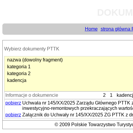
DOKUM
Home
strona główna
Wybierz dokumenty PTTK
nazwa (dowolny fragment)
kategoria 1
kategoria 2
kadencja
Informacje o dokumencie
2
1
kadenc
pobierz
Uchwała nr 145/XX/2025 Zarządu Głównego PTTK z d
inwestycyjno-remontowych przekraczających wartość
pobierz
Załącznik do Uchwały nr 145/XX/2025 ZG PTTK z dn
© 2009 Polskie Towarzystwo Turystyc