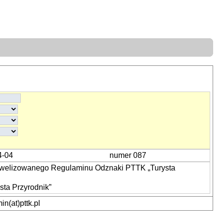
4-04
numer 087
nowelizowanego Regulaminu Odznaki PTTK „Turysta
ta Przyrodnik”
n(at)pttk.pl