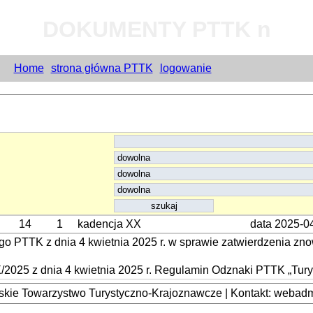
DOKUMENTY PTTK n
Home
strona główna PTTK
logowanie
14
1
kadencja XX
data 2025-0
o PTTK z dnia 4 kwietnia 2025 r. w sprawie zatwierdzenia z
025 z dnia 4 kwietnia 2025 r. Regulamin Odznaki PTTK „Turys
kie Towarzystwo Turystyczno-Krajoznawcze | Kontakt: webadmi