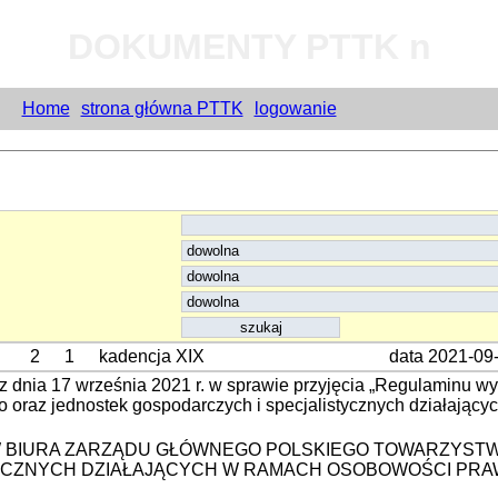
DOKUMENTY PTTK n
Home
strona główna PTTK
logowanie
2
1
kadencja XIX
data 2021-09
 dnia 17 września 2021 r. w sprawie przyjęcia „Regulaminu 
 oraz jednostek gospodarczych i specjalistycznych działając
 BIURA ZARZĄDU GŁÓWNEGO POLSKIEGO TOWARZYST
YCZNYCH DZIAŁAJĄCYCH W RAMACH OSOBOWOŚCI PRA