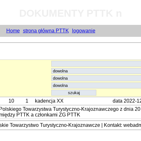
DOKUMENTY PTTK n
Home
strona główna PTTK
logowanie
10
1
kadencja XX
data 2022-1
Polskiego Towarzystwa Turystyczno-Krajoznawczego z dnia 20 
 między PTTK a członkami ZG PTTK
kie Towarzystwo Turystyczno-Krajoznawcze | Kontakt: webadmi