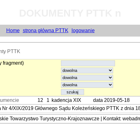
DOKUMENTY PTTK n
Home
strona główna PTTK
logowanie
nty PTTK
 fragment)
kumencie
12
1
kadencja XIX
data 2019-05-18
 Nr 4/XIX/2019 Głównego Sądu Koleżeńskiego PTTK z dnia 18
kie Towarzystwo Turystyczno-Krajoznawcze | Kontakt: webadmi