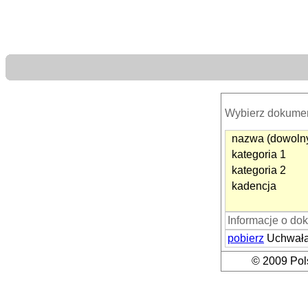
Wybierz dokume
nazwa (dowolny
kategoria 1
kategoria 2
kadencja
Informacje o do
pobierz
Uchwała
© 2009 Pols