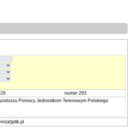
-29
numer 293
u Funduszu Pomocy Jednostkom Terenowym Polskiego
n(at)pttk.pl