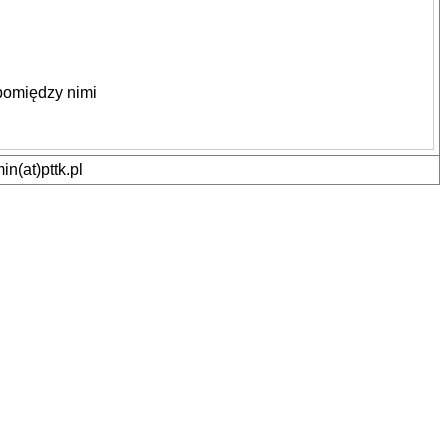
pomiędzy nimi
n(at)pttk.pl