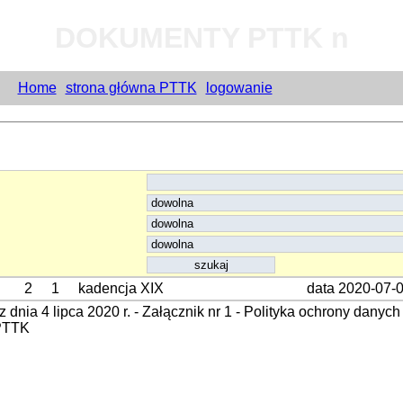
DOKUMENTY PTTK n
Home
strona główna PTTK
logowanie
2
1
kadencja XIX
data 2020-07-
ia 4 lipca 2020 r. - Załącznik nr 1 - Polityka ochrony danyc
 PTTK